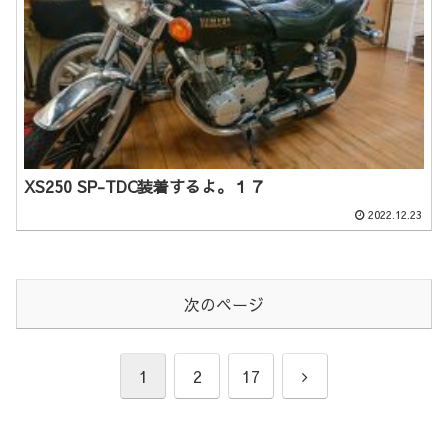
XS250 SP-TDC装着するよ。１７
2022.12.23
次のページ
次
1
2
17
へ