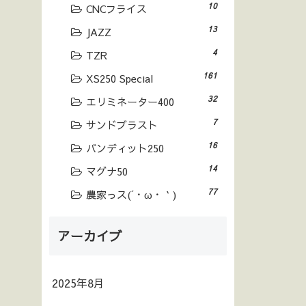
10
CNCフライス
13
JAZZ
4
TZR
161
XS250 Special
32
エリミネーター400
7
サンドブラスト
16
バンディット250
14
マグナ50
77
農家っス(´・ω・｀)
アーカイブ
2025年8月