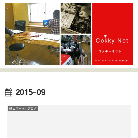
2015-09
紙ヒコーキ。ブログ