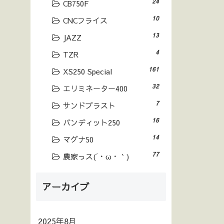
24
CB750F
10
CNCフライス
13
JAZZ
4
TZR
161
XS250 Special
32
エリミネーター400
7
サンドブラスト
16
バンディット250
14
マグナ50
77
農家っス(´・ω・｀)
アーカイブ
2025年8月