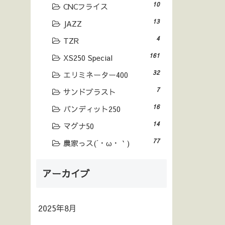
10
CNCフライス
13
JAZZ
4
TZR
161
XS250 Special
32
エリミネーター400
7
サンドブラスト
16
バンディット250
14
マグナ50
77
農家っス(´・ω・｀)
アーカイブ
2025年8月