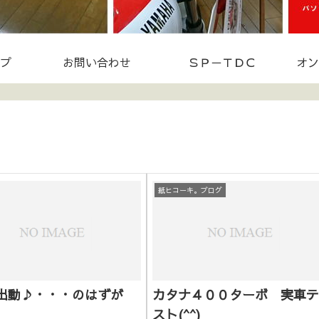
プ
お問い合わせ
ＳＰ－ＴＤＣ
オン
紙ヒコーキ。ブログ
Z出動♪・・・のはずが
カタナ４００ターボ 実車テ
スト(^^)