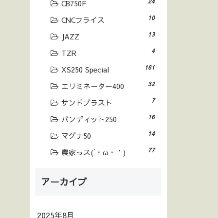
24
CB750F
10
CNCフライス
13
JAZZ
4
TZR
161
XS250 Special
32
エリミネーター400
7
サンドブラスト
16
バンディット250
14
マグナ50
77
農家っス(´・ω・｀)
アーカイブ
2025年8月