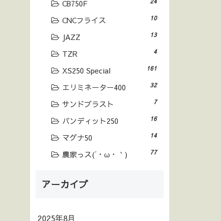
24
CB750F
10
CNCフライス
13
JAZZ
4
TZR
161
XS250 Special
32
エリミネーター400
7
サンドブラスト
16
バンディット250
14
マグナ50
77
農家っス(´・ω・｀)
アーカイブ
2025年8月