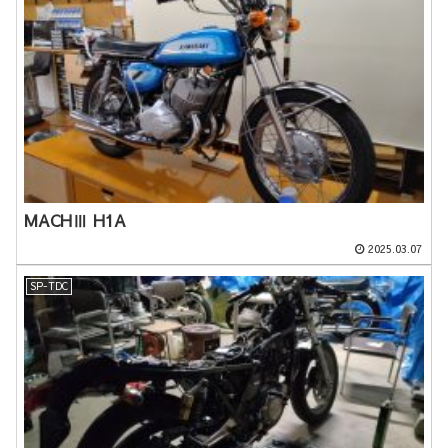
MACHⅢ H1A
2025.03.07
SP-TDC