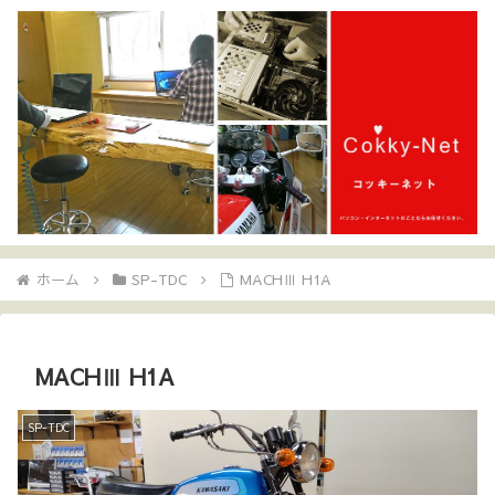
ホーム
SP-TDC
MACHⅢ H1A
MACHⅢ H1A
SP-TDC