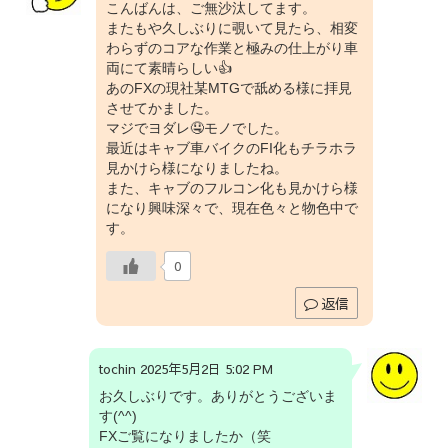
こんばんは、ご無沙汰してます。
またもや久しぶりに覗いて見たら、相変
わらずのコアな作業と極みの仕上がり車
両にて素晴らしい👍
あのFXの現社某MTGで舐める様に拝見
させてかました。
マジでヨダレ🤤モノでした。
最近はキャブ車バイクのFI化もチラホラ
見かけら様になりましたね。
また、キャブのフルコン化も見かけら様
になり興味深々で、現在色々と物色中で
す。
0
返信
tochin 2025年5月2日 5:02 PM
お久しぶりです。ありがとうございま
す(^^)
FXご覧になりましたか（笑