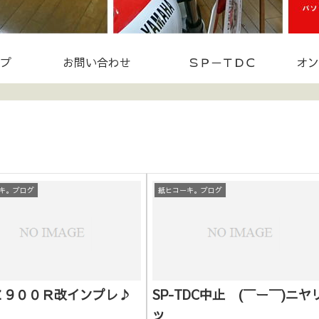
プ
お問い合わせ
ＳＰ－ＴＤＣ
オン
キ。ブログ
紙ヒコーキ。ブログ
Ｚ９００Ｒ改インプレ♪
SP-TDC中止 (￣ー￣)ニヤ
ッ