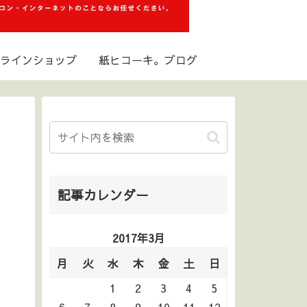
ラインショップ
紙ヒコーキ。ブログ
記事カレンダー
2017年3月
月
火
水
木
金
土
日
1
2
3
4
5