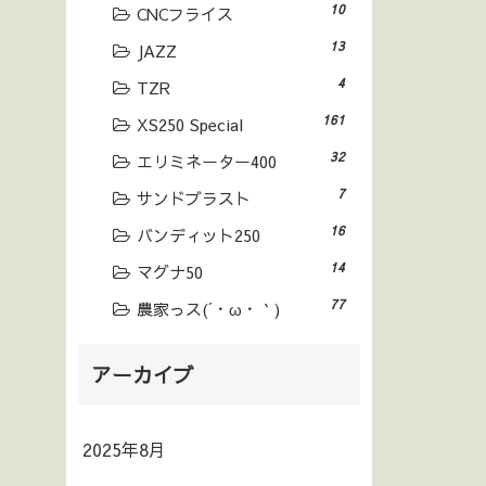
10
CNCフライス
13
JAZZ
4
TZR
161
XS250 Special
32
エリミネーター400
7
サンドブラスト
16
バンディット250
14
マグナ50
77
農家っス(´・ω・｀)
アーカイブ
2025年8月