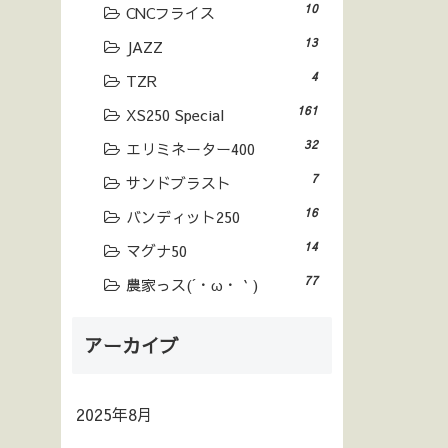
10
CNCフライス
13
JAZZ
4
TZR
161
XS250 Special
32
エリミネーター400
7
サンドブラスト
16
バンディット250
14
マグナ50
77
農家っス(´・ω・｀)
アーカイブ
2025年8月