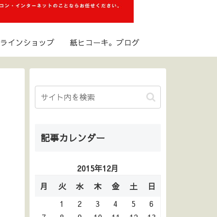
ラインショップ
紙ヒコーキ。ブログ
記事カレンダー
2015年12月
月
火
水
木
金
土
日
1
2
3
4
5
6