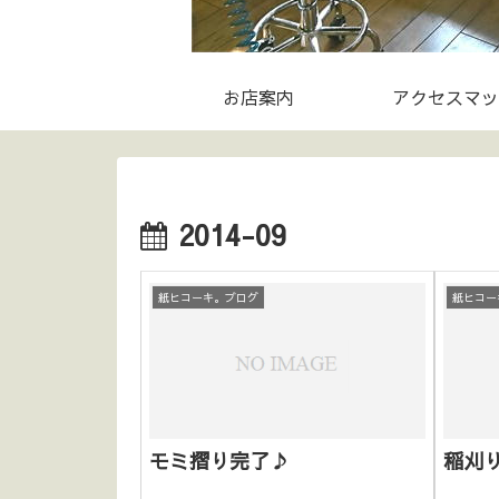
お店案内
アクセスマッ
2014-09
紙ヒコーキ。ブログ
紙ヒコー
モミ摺り完了♪
稲刈