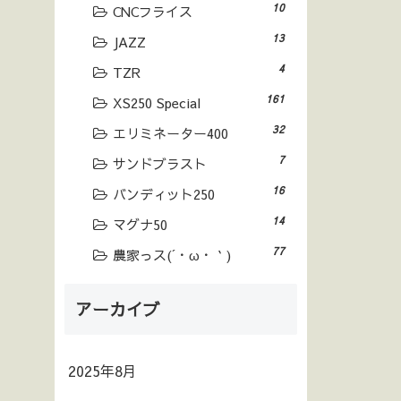
10
CNCフライス
13
JAZZ
4
TZR
161
XS250 Special
32
エリミネーター400
7
サンドブラスト
16
バンディット250
14
マグナ50
77
農家っス(´・ω・｀)
アーカイブ
2025年8月