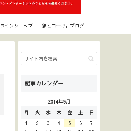
ラインショップ
紙ヒコーキ。ブログ
記事カレンダー
2014年9月
月
火
水
木
金
土
日
1
2
3
4
5
6
7