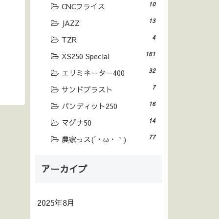
10
CNCフライス
13
JAZZ
4
TZR
161
XS250 Special
32
エリミネーター400
7
サンドブラスト
16
バンディット250
14
マグナ50
77
農家っス(´・ω・｀)
アーカイブ
2025年8月