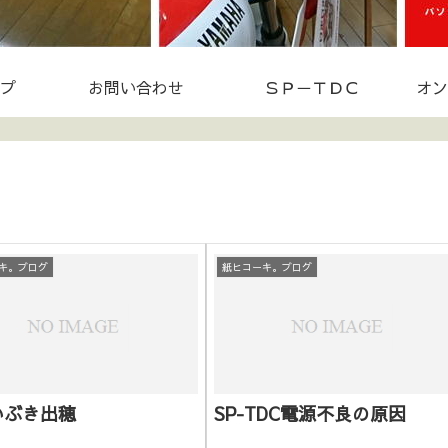
プ
お問い合わせ
ＳＰ－ＴＤＣ
オン
キ。ブログ
紙ヒコーキ。ブログ
いぶき出穂
SP-TDC電源不良の原因