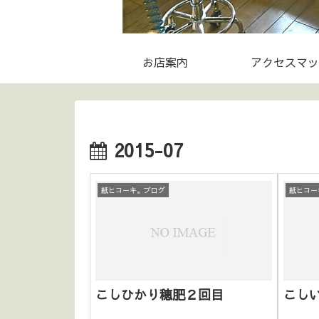
お店案内
アクセスマッ
2015-07
紙ヒコーキ。ブログ
紙ヒコー
こしひかり穂肥２回目
こし