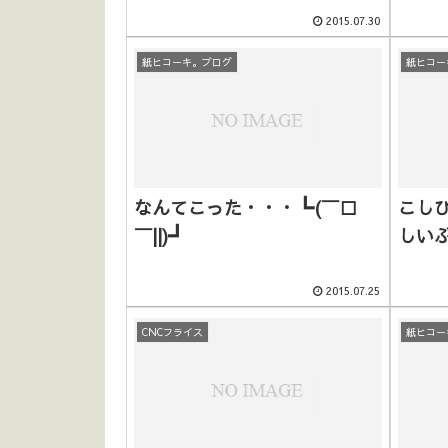
2015.07.30
紙ヒコーキ。ブログ
紙ヒコー
なんてこった・・・┗(￣□
こし
￣||)┛
しい
2015.07.25
CNCフライス
紙ヒコー