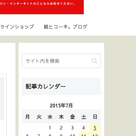
ラインショップ
紙ヒコーキ。ブログ
記事カレンダー
2015年7月
月
火
水
木
金
土
日
1
2
3
4
5