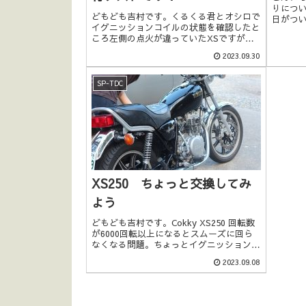
りにつ
どもども吉村です。くるくる君とオシロで
日がつい
イグニッションコイルの状態を確認したと
んの修理
ころ左側の点火が違っていたXSですが、
´∀｀)
プログラム修正後の確認です。前回と同じ
したら早
2023.09.30
くまずタイミングライトでロータの動作確
がすべ
認をしましたが、こちらは前回同様問題な
切ってい
く動いておりました。前回違いがあったイ
SP-TDC
グニッションコイル左右への信号の違...
XS250 ちょっと交換してみ
よう
どもども吉村です。Cokky XS250 回転数
が6000回転以上になるとスムーズに回ら
なくなる問題。ちょっとイグニッションコ
イルを疑ってみました。というのもSP-
2023.09.08
TDCはイグニッションコイルのドエルタイ
ムを設定することができるんですが、高回
転時のドエルタイムが確保できなくて点火
力が弱かったんじゃな...