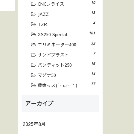
10
CNCフライス
13
JAZZ
4
TZR
161
XS250 Special
32
エリミネーター400
7
サンドブラスト
16
バンディット250
14
マグナ50
77
農家っス(´・ω・｀)
アーカイブ
2025年8月