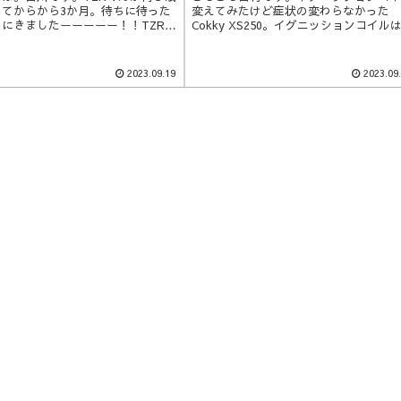
いてからから3か月。待ちに待った
変えてみたけど症状の変わらなかった
にきましたーーーーー！！TZRく
Cokky XS250。イグニッションコイル
始めます。わーい！わーい！！(∩
りあえず元に戻します。そのついでにア
∩TZRくんをお迎えに～。お店に到着
ドリングしなくなった現象についてちょ
速作業開始です。('ω')ノ今回は私
と確認。いろいろ試しながらXSに乗っ
2023.09.19
2023.09
ての作業をします。それでは、張り
いるので、プラグが汚れてダメになって
きます！...
んじゃなかと思いましてプラグ...