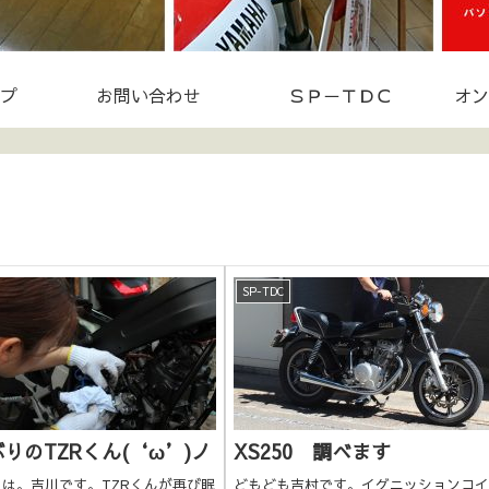
プ
お問い合わせ
ＳＰ－ＴＤＣ
オン
SP-TDC
りのTZRくん(‘ω’)ノ
XS250 調べます
は。吉川です。TZRくんが再び眠
どもども吉村です。イグニッションコイ