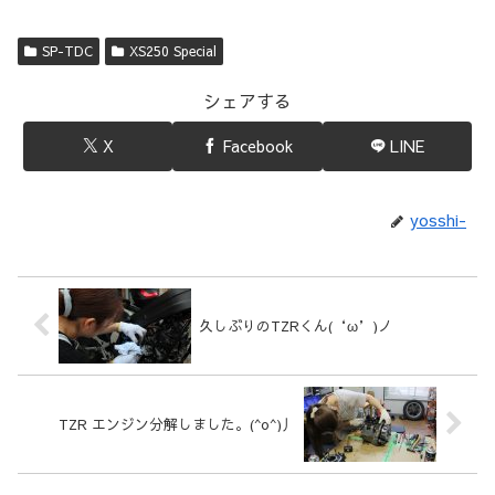
SP-TDC
XS250 Special
シェアする
X
Facebook
LINE
yosshi-
久しぶりのTZRくん(‘ω’)ノ
TZR エンジン分解しました。(^o^)丿