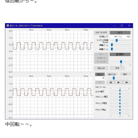
低回転から～。
中回転～～。