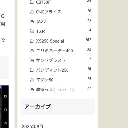
24
CB750F
10
CNCフライス
ＩＧ
13
JAZZ
使用
4
TZR
用で
161
XS250 Special
32
エリミネーター400
7
サンドブラスト
16
バンディット250
14
マグナ50
77
農家っス(´・ω・｀)
アーカイブ
2025年8月