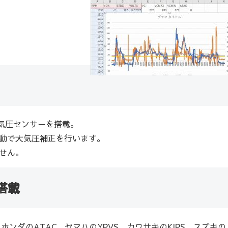
大気圧センサーを搭載。
動で大気圧補正を行います。
せん。
搭載
ホンダのATAC、ヤマハのYPVS、カワサキのKIPS、スズキの