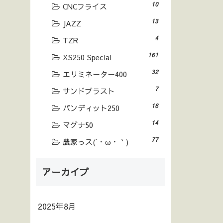
10
CNCフライス
13
JAZZ
4
TZR
161
XS250 Special
32
エリミネーター400
7
サンドブラスト
16
バンディット250
14
マグナ50
77
農家っス(´・ω・｀)
アーカイブ
2025年8月