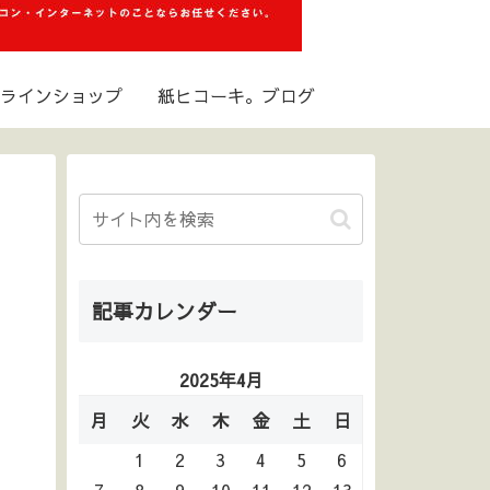
ラインショップ
紙ヒコーキ。ブログ
記事カレンダー
2025年4月
月
火
水
木
金
土
日
1
2
3
4
5
6