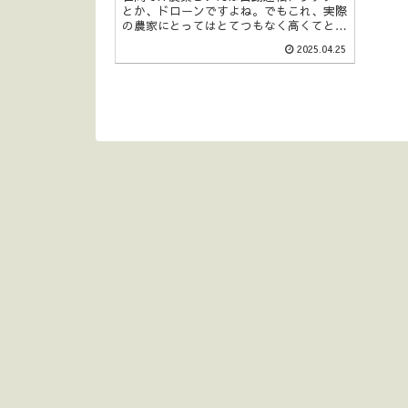
とか、ドローンですよね。でもこれ、実際
の農家にとってはとてつもなく高くてとて
も買えません。それに自動運転といっても
2025.04.25
勝手に田んぼまでいって耕してきてくれる
わけじゃないしドローンはひとりで飛ばし
ちゃいけないし、動噴なら大変だけどひと
りでできる。ITの方向がなんか現...