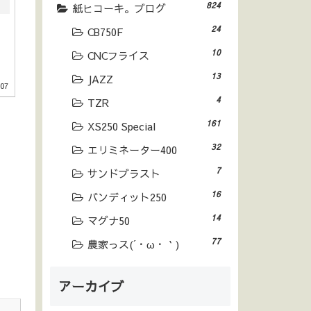
824
紙ヒコーキ。ブログ
24
CB750F
10
CNCフライス
13
JAZZ
.07
4
TZR
161
XS250 Special
32
エリミネーター400
7
サンドブラスト
16
バンディット250
14
マグナ50
77
農家っス(´・ω・｀)
アーカイブ