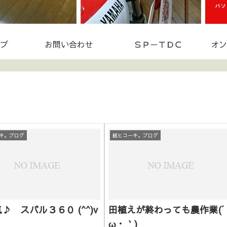
プ
お問い合わせ
ＳＰ－ＴＤＣ
オン
キ。ブログ
紙ヒコーキ。ブログ
♪ スバル３６０ (^^)v
田植えが終わっても農作業(´
ω・｀)