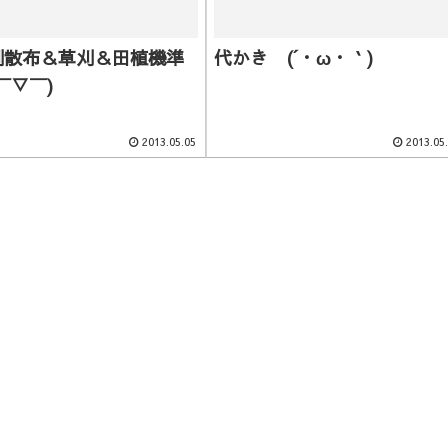
剤散布＆草刈＆田植機準
代かき (´・ω・｀)
￣▽￣)
2013.05.05
2013.05