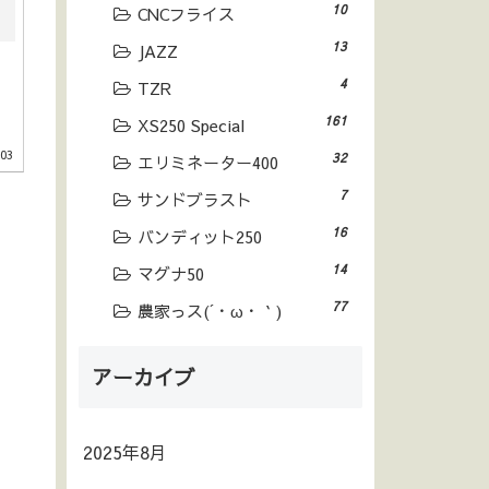
10
CNCフライス
13
JAZZ
4
TZR
161
XS250 Special
.03
32
エリミネーター400
7
サンドブラスト
16
バンディット250
14
マグナ50
77
農家っス(´・ω・｀)
アーカイブ
2025年8月