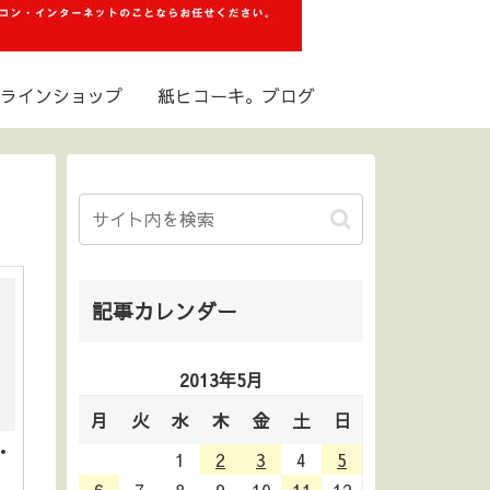
ラインショップ
紙ヒコーキ。ブログ
記事カレンダー
2013年5月
月
火
水
木
金
土
日
・
1
2
3
4
5