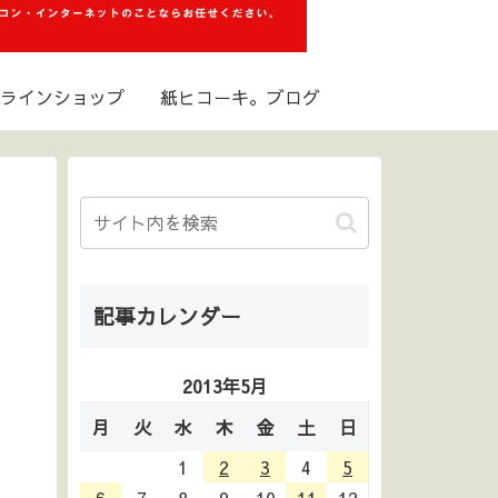
ラインショップ
紙ヒコーキ。ブログ
記事カレンダー
2013年5月
月
火
水
木
金
土
日
1
2
3
4
5