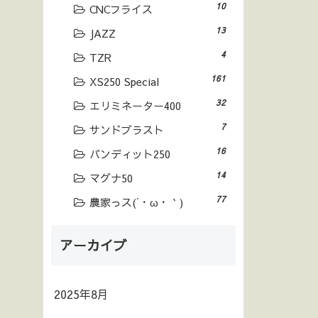
10
CNCフライス
13
JAZZ
4
TZR
161
XS250 Special
32
エリミネーター400
7
サンドブラスト
16
バンディット250
14
マグナ50
77
農家っス(´・ω・｀)
アーカイブ
2025年8月