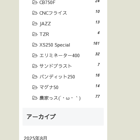
24
CB750F
10
CNCフライス
13
JAZZ
4
TZR
161
XS250 Special
32
エリミネーター400
7
サンドブラスト
16
バンディット250
14
マグナ50
77
農家っス(´・ω・｀)
アーカイブ
2025年8月