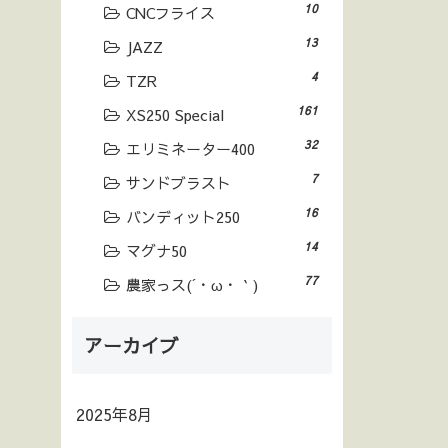
10
CNCフライス
13
JAZZ
4
TZR
161
XS250 Special
32
エリミネーター400
7
サンドブラスト
16
バンディット250
14
マグナ50
77
農家っス(´・ω・｀)
アーカイブ
2025年8月