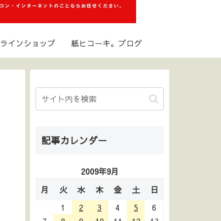
ラインショップ
紙ヒコーキ。ブログ
記事カレンダー
2009年9月
月
火
水
木
金
土
日
1
2
3
4
5
6