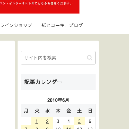
ラインショップ
紙ヒコーキ。ブログ
記事カレンダー
2010年6月
月
火
水
木
金
土
日
1
2
3
4
5
6