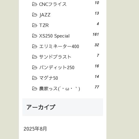
10
CNCフライス
13
JAZZ
4
TZR
161
XS250 Special
32
エリミネーター400
7
サンドブラスト
16
バンディット250
14
マグナ50
77
農家っス(´・ω・｀)
アーカイブ
2025年8月