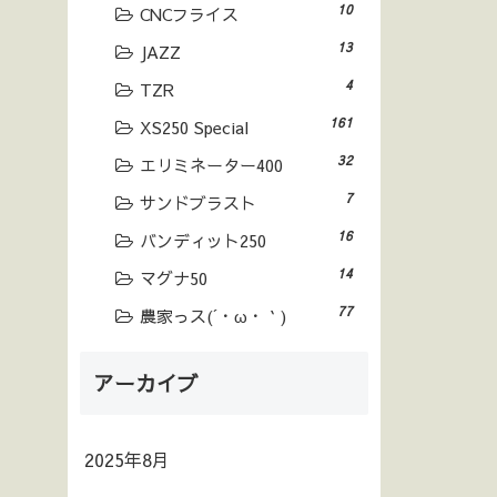
10
CNCフライス
13
JAZZ
4
TZR
161
XS250 Special
32
エリミネーター400
7
サンドブラスト
16
バンディット250
14
マグナ50
77
農家っス(´・ω・｀)
アーカイブ
2025年8月