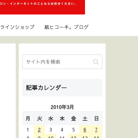
ラインショップ
紙ヒコーキ。ブログ
記事カレンダー
2010年3月
月
火
水
木
金
土
日
1
2
3
4
5
6
7