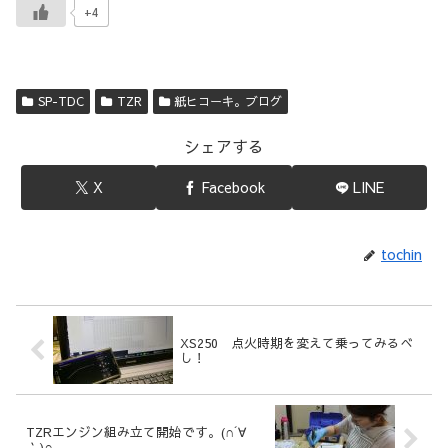
+4
SP-TDC
TZR
紙ヒコーキ。ブログ
シェアする
X
Facebook
LINE
tochin
XS250 点火時期を変えて乗ってみるべ
し！
TZRエンジン組み立て開始です。(∩´∀
｀)∩