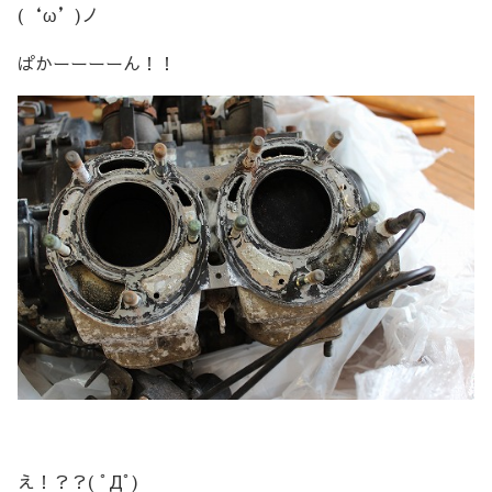
(‘ω’)ノ
ぱかーーーーん！！
え！？？( ﾟДﾟ)