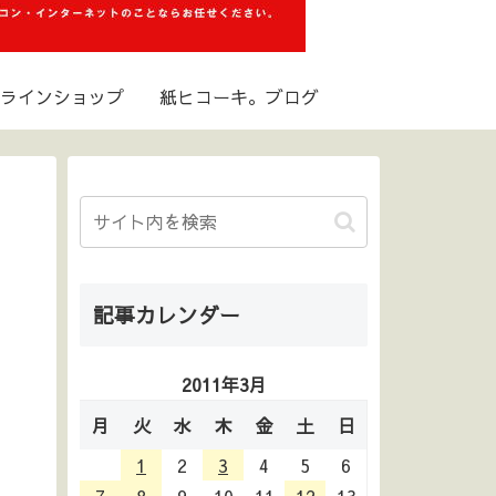
ラインショップ
紙ヒコーキ。ブログ
記事カレンダー
2011年3月
月
火
水
木
金
土
日
1
2
3
4
5
6