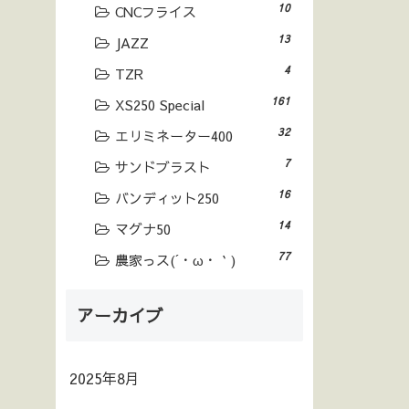
10
CNCフライス
13
JAZZ
4
TZR
161
XS250 Special
32
エリミネーター400
7
サンドブラスト
16
バンディット250
14
マグナ50
77
農家っス(´・ω・｀)
アーカイブ
2025年8月