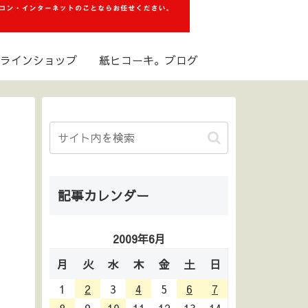
ラインショップ
紙ヒコーキ。ブログ
記事カレンダー
2009年6月
月
火
水
木
金
土
日
1
2
3
4
5
6
7