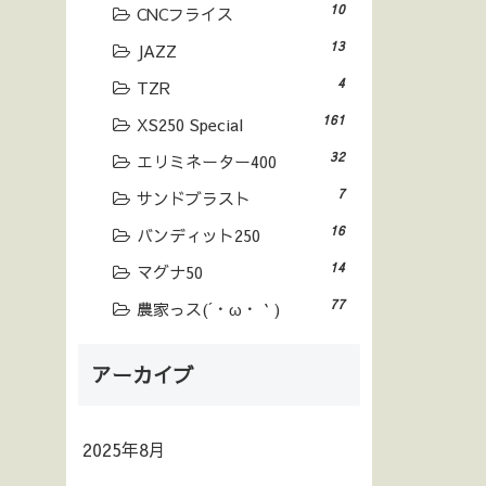
10
CNCフライス
13
JAZZ
4
TZR
161
XS250 Special
32
エリミネーター400
7
サンドブラスト
16
バンディット250
14
マグナ50
77
農家っス(´・ω・｀)
アーカイブ
2025年8月