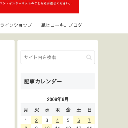
ラインショップ
紙ヒコーキ。ブログ
記事カレンダー
2009年6月
月
火
水
木
金
土
日
1
2
3
4
5
6
7