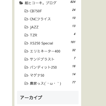
824
紙ヒコーキ。ブログ
24
CB750F
10
CNCフライス
13
JAZZ
4
TZR
161
XS250 Special
32
エリミネーター400
7
サンドブラスト
16
バンディット250
14
マグナ50
77
農家っス(´・ω・｀)
アーカイブ