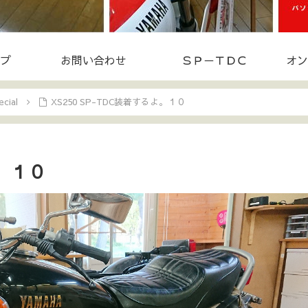
プ
お問い合わせ
ＳＰ－ＴＤＣ
オン
cial
XS250 SP-TDC装着するよ。１０
よ。１０