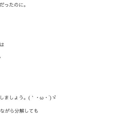
だったのに。
は
v
ましょう。(｀・ω・´)ゞ
べながら分解しても