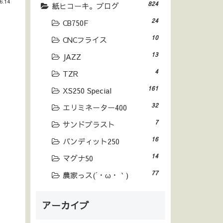
6.14
824
紙ヒコーキ。ブログ
24
CB750F
10
CNCフライス
13
JAZZ
4
TZR
161
XS250 Special
32
エリミネーター400
7
サンドブラスト
16
バンディット250
14
マグナ50
77
農家っス(´・ω・｀)
アーカイブ