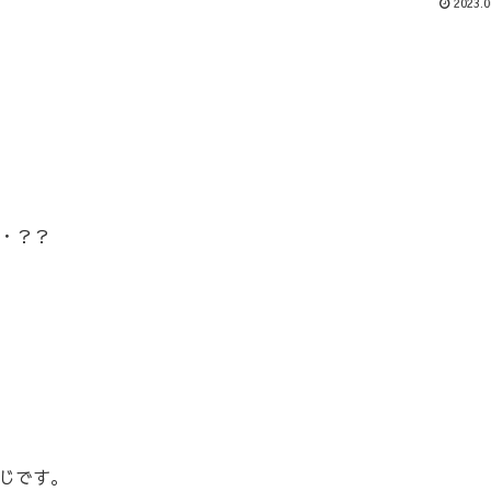
2023.0
・？？
じです。