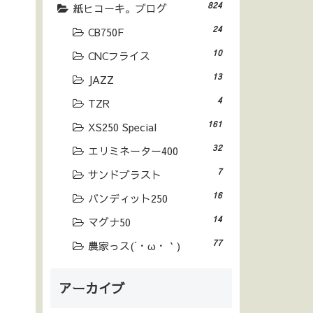
824
紙ヒコーキ。ブログ
24
CB750F
10
CNCフライス
13
JAZZ
4
TZR
161
XS250 Special
32
エリミネーター400
7
サンドブラスト
16
バンディット250
14
マグナ50
77
農家っス(´・ω・｀)
アーカイブ