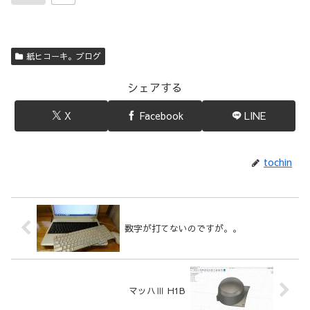
紙ヒコーキ。ブログ
シェアする
X
Facebook
LINE
tochin
数字が打てないのですが。。
マッハⅢ H1B