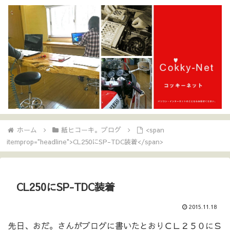
ホーム
紙ヒコーキ。ブログ
<span
itemprop="headline">CL250にSP-TDC装着</span>
CL250にSP-TDC装着
2015.11.18
先日、おだ。さんがブログに書いたとおりＣＬ２５０にＳ