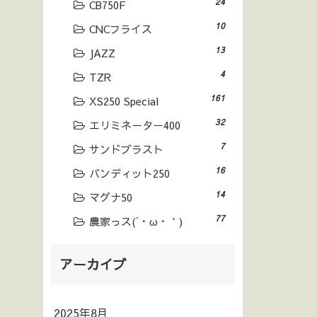
24
CB750F
10
CNCフライス
13
JAZZ
4
TZR
161
XS250 Special
32
エリミネーター400
7
サンドブラスト
16
バンディット250
14
マグナ50
77
農家っス(´・ω・｀)
アーカイブ
2025年8月