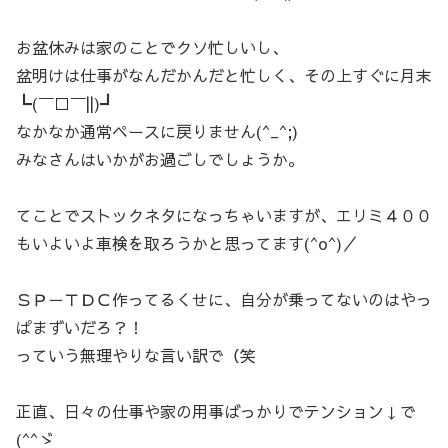
お盆休みは家のことでクソ忙しいし、
盆明けは仕事がなんだかんだと忙しく、その上すぐに月末
┗(￣□￣||)┛
なかなか通常ペースに戻りません(^_^;)
みなさんはいかがお過ごしでしょうか。
てことでストックネタになっちゃいますが、エリミ４００
もいよいよ車検を取ろうかと思ってます(^o^)／
ＳＰ－ＴＤＣ作ってるくせに、自分が乗ってないのはやっ
ぱまずいだろ？！
っていう無理やりな言い訳で（笑
正直、日々の仕事や家の用事ばっかりでテンション↓で
(^^ゞ