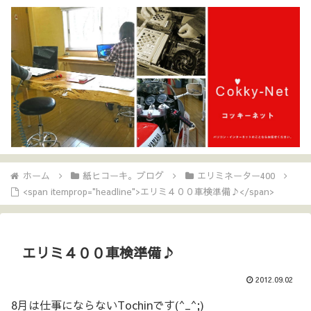
ホーム
紙ヒコーキ。ブログ
エリミネーター400
<span itemprop="headline">エリミ４００車検準備♪</span>
エリミ４００車検準備♪
2012.09.02
8月は仕事にならないTochinです(^_^;)