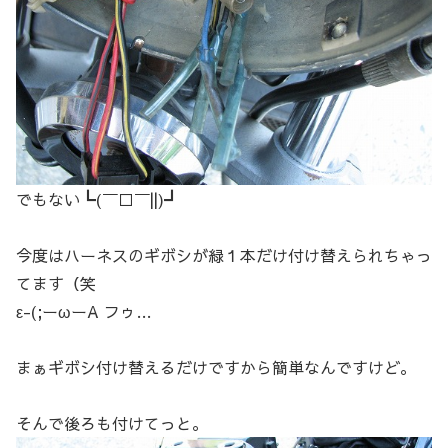
でもない┗(￣□￣||)┛
今度はハーネスのギボシが緑１本だけ付け替えられちゃっ
てます（笑
ε-(;ーωーA フゥ…
まぁギボシ付け替えるだけですから簡単なんですけど。
そんで後ろも付けてっと。