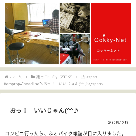
ホーム
紙ヒコーキ。ブログ
<span
itemprop="headline">おっ！ いいじゃん(^^♪</span>
おっ！ いいじゃん(^^♪
2018.10.19
コンビニ行ったら、ふとバイク雑誌が目に入りました。