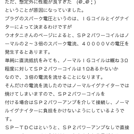
ただ、想定外に性能が良すぎた (@_@；)
ということが原因になっていました。
プラグのスパーク電圧というのは、ＩＧコイルとイグナイ
ターによって決まるわけですが
ウオタニさんのページによると、ＳＰ２パワーコイルはノ
ーマルの２～３倍のスパーク電流、４００００Ｖの電圧を
発生するとあります。
単純に直流抵抗をみても、ノーマルＩＧコイルは概ね３Ω
程度に対してＳＰ２パワーコイルは１Ωあるかないか
なので、３倍の電流を流せることになります。
そんだけの電流を流したのではノーマルイグナイターでは
焼けてしまいますので、ＳＰ２パワーコイルを
付ける場合はＳＰ２パワーアンプを介して接続し、ノーマ
ルイグナイターに負担をかけないようにしているようで
す。
ＳＰ－ＴＤＣはというと、ＳＰ２パワーアンプなしで直接