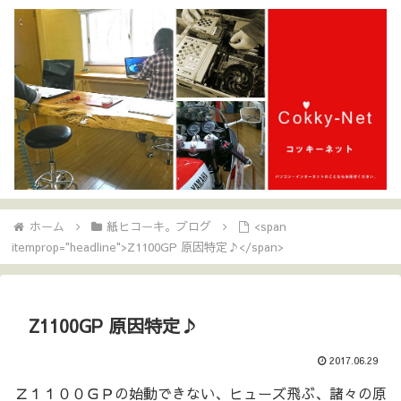
ホーム
紙ヒコーキ。ブログ
<span
itemprop="headline">Z1100GP 原因特定♪</span>
Z1100GP 原因特定♪
2017.06.29
Ｚ１１００ＧＰの始動できない、ヒューズ飛ぶ、諸々の原