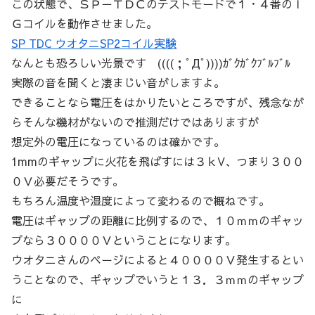
この状態で、ＳＰ－ＴＤＣのテストモードで１・４番のＩ
Ｇコイルを動作させました。
SP TDC ウオタニSP2コイル実験
なんとも恐ろしい光景です ((((；ﾟДﾟ))))ｶﾞｸｶﾞｸﾌﾞﾙﾌﾞﾙ
実際の音を聞くと凄まじい音がしますよ。
できることなら電圧をはかりたいところですが、残念なが
らそんな機材がないので推測だけではありますが
想定外の電圧になっているのは確かです。
1mmのギャップに火花を飛ばすには３ｋV、つまり３００
０Ｖ必要だそうです。
もちろん温度や湿度によって変わるので概ねです。
電圧はギャップの距離に比例するので、１０ｍｍのギャッ
プなら３００００Ｖということになります。
ウオタニさんのページによると４００００Ｖ発生するとい
うことなので、ギャップでいうと１３．３ｍｍのギャップ
に