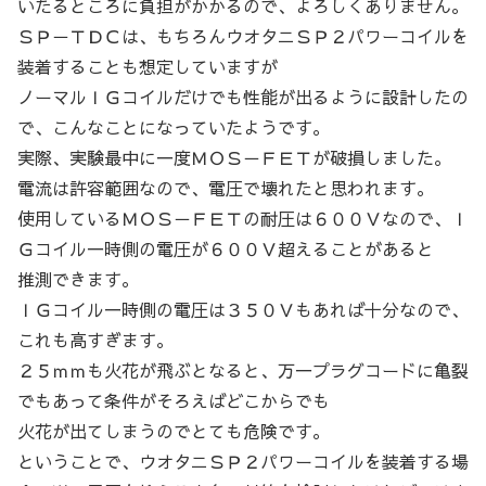
いたるところに負担がかかるので、よろしくありません。
ＳＰ－ＴＤＣは、もちろんウオタニＳＰ２パワーコイルを
装着することも想定していますが
ノーマルＩＧコイルだけでも性能が出るように設計したの
で、こんなことになっていたようです。
実際、実験最中に一度ＭＯＳ－ＦＥＴが破損しました。
電流は許容範囲なので、電圧で壊れたと思われます。
使用しているＭＯＳ－ＦＥＴの耐圧は６００Ｖなので、Ｉ
Ｇコイル一時側の電圧が６００Ｖ超えることがあると
推測できます。
ＩＧコイル一時側の電圧は３５０Ｖもあれば十分なので、
これも高すぎます。
２５ｍｍも火花が飛ぶとなると、万一プラグコードに亀裂
でもあって条件がそろえばどこからでも
火花が出てしまうのでとても危険です。
ということで、ウオタニＳＰ２パワーコイルを装着する場