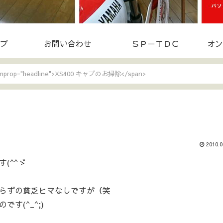
プ
お問い合わせ
ＳＰ－ＴＤＣ
オン
temprop="headline">XS400 キャブのお掃除</span>
2010.0
(^^ゞ
らずの貧乏ヒマなしですが（笑
す(^_^;)