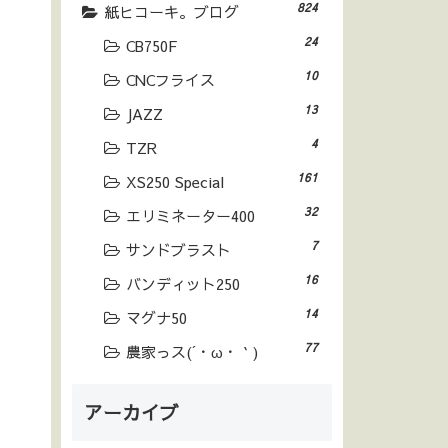
824
紙ヒコーキ。ブログ
24
CB750F
10
CNCフライス
13
JAZZ
4
TZR
161
XS250 Special
32
エリミネーター400
7
サンドブラスト
16
バンディット250
14
マグナ50
77
農家っス(´・ω・｀)
アーカイブ