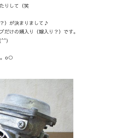
たりして（笑
？）が決まりまして♪
ブだけの婿入り（嫁入り？）です。
^)
.。o○