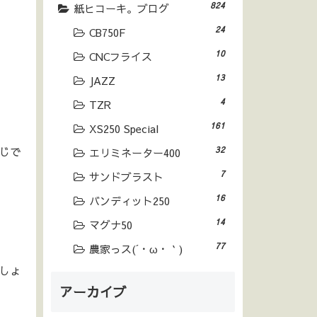
824
紙ヒコーキ。ブログ
24
CB750F
10
CNCフライス
13
JAZZ
4
TZR
161
XS250 Special
じで
32
エリミネーター400
7
サンドブラスト
16
バンディット250
14
マグナ50
77
農家っス(´・ω・｀)
しょ
アーカイブ