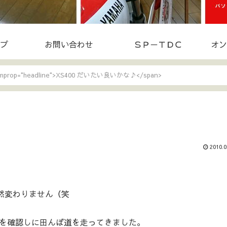
プ
お問い合わせ
ＳＰ－ＴＤＣ
オン
temprop="headline">XS400 だいたい良いかな♪</span>
2010.0
然変わりません（笑
を確認しに田んぼ道を走ってきました。