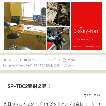
ホーム
紙ヒコーキ。ブログ
<span
itemprop="headline">SP-TDC2発射２発！</span>
SP-TDC2発射２発！
2011.03.03
先日のＲＣ４２タイプ（１ピックアップ９突起ローター）