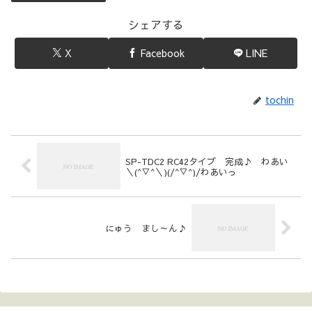
シェアする
X
Facebook
LINE
tochin
SP-TDC2 RC42タイプ 完成♪ わあい
＼(^▽^＼)(/^▽^)/わあいっ
にゅう まし～ん♪