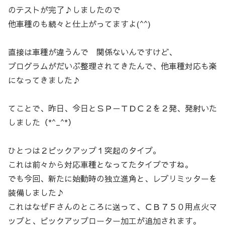
のテストが完了♪しましたので
他車種のも続々と仕上がってますよ(^^)
直接は車種が違うんで 関係ないんですけど、
プログラムがだいぶ整理されてきたんで、他車種対応も楽
になってきました♪
てことで、昨日、今日とＳＰ－ＴＤＣ２を２発、発射いた
しました（*^_^*）
ひとつは２ピックアップ１突起のタイプ。
これは前々から対応車種となってたタイプですね。
でも今回、新たに始動時の独立進角と、レブリミッターを
装備しました♪
これはなぜＦさんのところに送って、ＣＢ７５０用点火マ
ップと、ピックアップローター加工が追加されます。