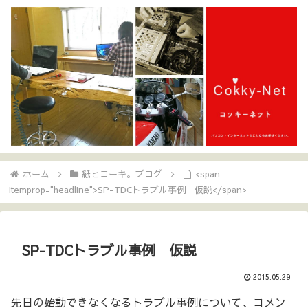
ホーム
紙ヒコーキ。ブログ
<span
itemprop="headline">SP-TDCトラブル事例 仮説</span>
SP-TDCトラブル事例 仮説
2015.05.29
先日の始動できなくなるトラブル事例について、コメン