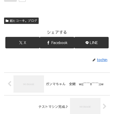
紙ヒコーキ。ブログ
シェアする
X
Facebook
LINE
tochin
ガンマちゃん 全開 w((￣￣0￣￣))w
テストマシン完成♪