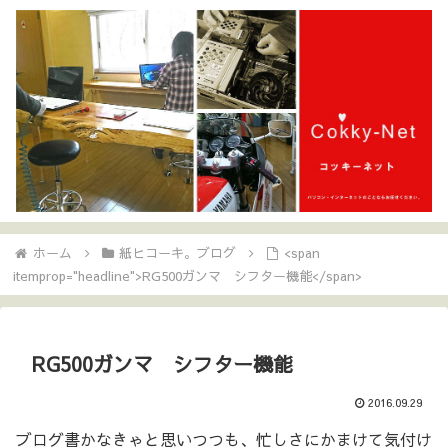
ホーム
紙ヒコーキ。ブログ
<span
itemprop="headline">RG500ガンマ シフター機能</span>
RG500ガンマ シフター機能
2016.09.29
ブログ書かなきゃと思いつつも、忙しさにかまけて気付け