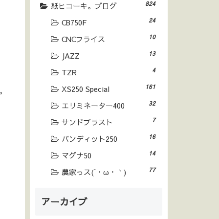
824
紙ヒコーキ。ブログ
24
CB750F
10
CNCフライス
13
JAZZ
4
TZR
161
XS250 Special
。
32
エリミネーター400
7
サンドブラスト
16
バンディット250
14
マグナ50
77
農家っス(´・ω・｀)
アーカイブ