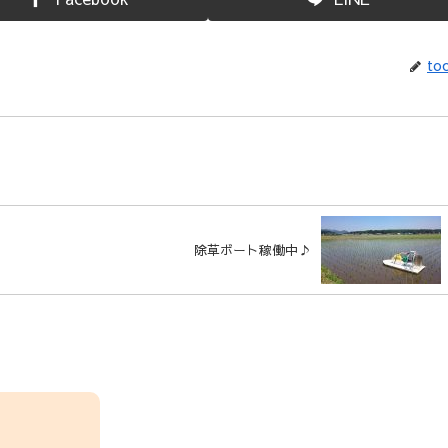
toc
除草ボート稼働中♪