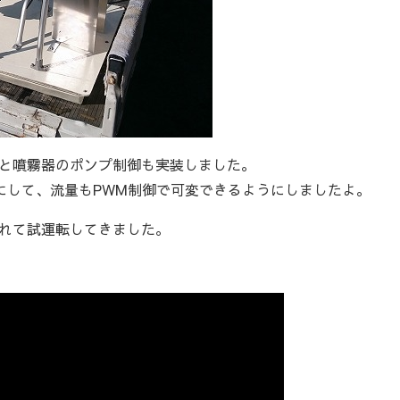
と噴霧器のポンプ制御も実装しました。
よにして、流量もPWM制御で可変できるようにしましたよ。
れて試運転してきました。