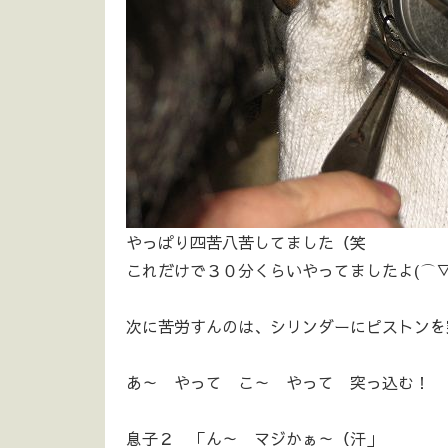
やっぱり四苦八苦してました（笑
これだけで３０分くらいやってましたよ(⌒▽
次に苦労すんのは、シリンダーにピストンを
あ～ やって こ～ やって 突っ込む！
息子２ 「ん～ マジかぁ～（汗」