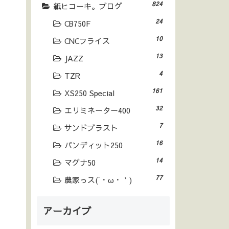
824
紙ヒコーキ。ブログ
24
CB750F
10
CNCフライス
13
JAZZ
4
TZR
161
XS250 Special
32
エリミネーター400
7
サンドブラスト
16
バンディット250
14
マグナ50
77
農家っス(´・ω・｀)
アーカイブ