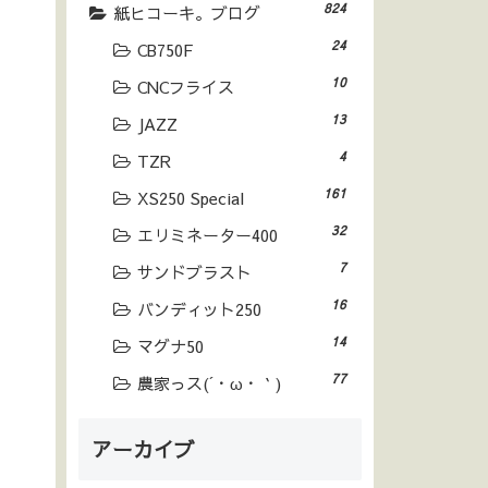
824
紙ヒコーキ。ブログ
24
CB750F
10
CNCフライス
13
JAZZ
4
TZR
161
XS250 Special
32
エリミネーター400
7
サンドブラスト
16
バンディット250
14
マグナ50
77
農家っス(´・ω・｀)
アーカイブ