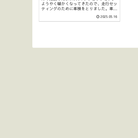
ようやく暖かくなってきたので、走行セッ
ティングのために車検をとりました。車屋
さんから車検ができたと連絡があったの
2025.05.16
で、早速とりにいってきました。持ってい
くときは軽トラに積んで持って行ったけ
ど、車検があるわけだから乗って帰ってこ
よう(^^)が！ キックしてもなぜ...