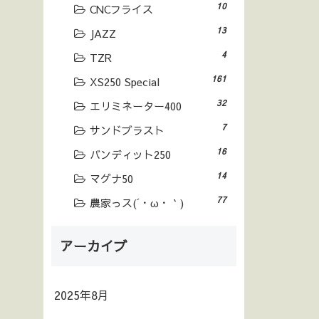
10
CNCフライス
13
JAZZ
4
TZR
161
XS250 Special
32
エリミネーター400
7
サンドブラスト
16
バンディット250
14
マグナ50
77
農家っス(´・ω・｀)
アーカイブ
2025年8月