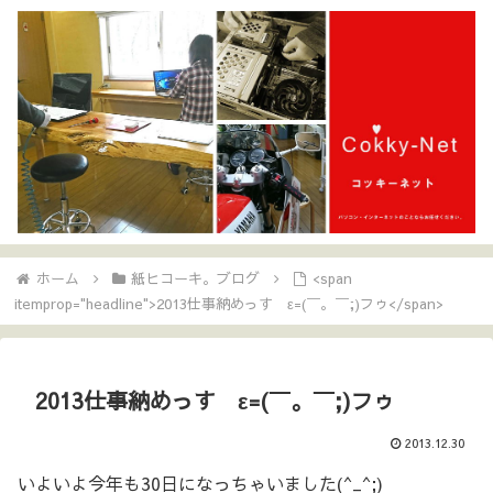
ホーム
紙ヒコーキ。ブログ
<span
itemprop="headline">2013仕事納めっす ε=(￣。￣;)フゥ</span>
2013仕事納めっす ε=(￣。￣;)フゥ
2013.12.30
いよいよ今年も30日になっちゃいました(^_^;)