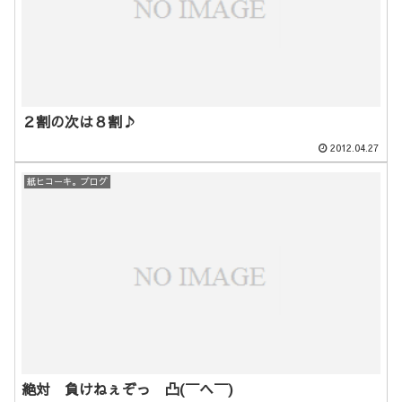
２割の次は８割♪
2012.04.27
紙ヒコーキ。ブログ
絶対 負けねぇぞっ 凸(￣ヘ￣)