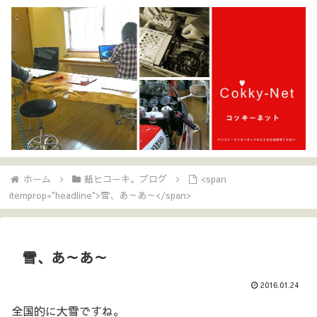
ホーム
紙ヒコーキ。ブログ
<span
itemprop="headline">雪、あ～あ～</span>
雪、あ～あ～
2016.01.24
全国的に大雪ですね。